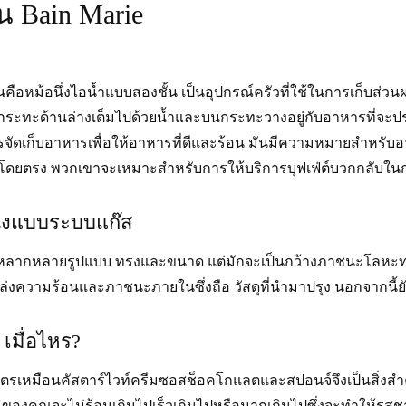
น Bain Marie
จักกันคือหม้อนึ่งไอน้ำแบบสองชั้น เป็นอุปกรณ์ครัวที่ใช้ในการเก็บส
กระทะด้านล่างเต็มไปด้วยน้ำและบนกระทะวางอยู่กับอาหารที่จะปรุ
ัดเก็บอาหารเพื่อให้อาหารที่ดีและร้อน มันมีความหมายสำหรับอา
อนโดยตรง พวกเขาจะเหมาะสำหรับการให้บริการบุฟเฟ่ต์บวกกลับในกา
นึงแบบระบบแก๊ส
หลากหลายรูปแบบ ทรงและขนาด แต่มักจะเป็นกว้างภาชนะโลหะท
ป็นแหล่งความร้อนและภาชนะภายในซึ่งถือ วัสดุที่นำมาปรุง นอกจากน
 เมื่อไหร?
บสูตรเหมือนคัสตาร์ไวท์ครีมซอสช็อคโกแลตและสปอนจ์จึงเป็นสิ่งส
สมของคุณจะไม่ร้อนเกินไปเร็วเกินไปหรือมากเกินไปซึ่งจะทำให้รสชา