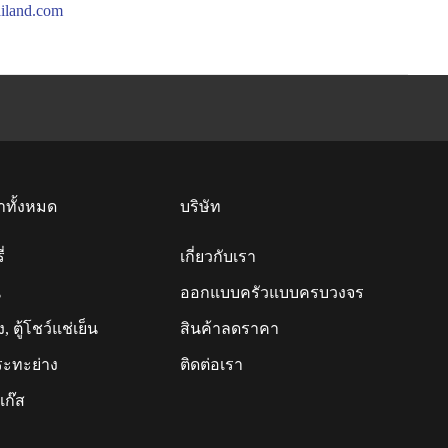
iland.com
าทั้งหมด
บริษัท
่
เกี่ยวกับเรา
น
ออกแบบครัวแบบครบวงจร
็ง, ตู้โชว์แช่เย็น
สินค้าลดราคา
ระทะย่าง
ติดต่อเรา
แก๊ส