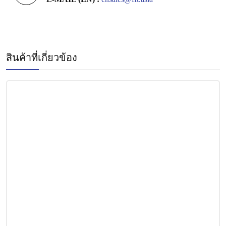
สินค้าที่เกี่ยวข้อง