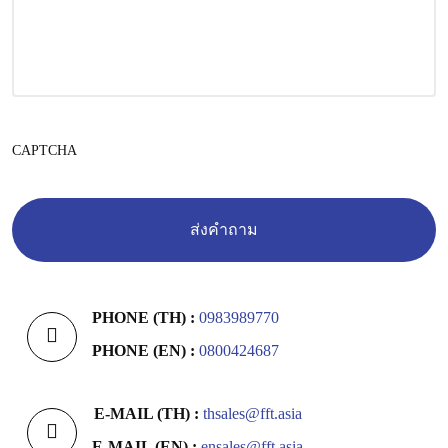
CAPTCHA
PHONE (TH) :
0983989770
PHONE (EN) :
0800424687
E-MAIL (TH) :
thsales@fft.asia
E-MAIL (EN) :
ensales@fft.asia