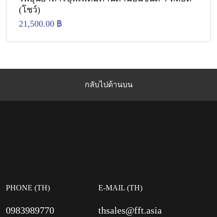
(โชว์)
21,500.00
฿
กลับไปด้านบน
PHONE (TH)
E-MAIL (TH)
0983989770
thsales@fft.asia