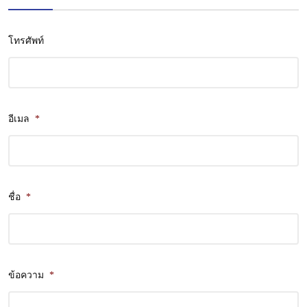
โทรศัพท์
อีเมล
*
ชื่อ
*
ข้อความ
*