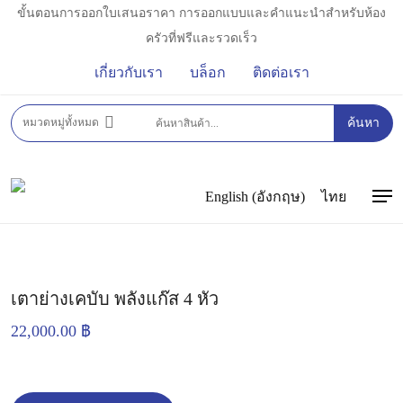
Skip
ขั้นตอนการออกใบเสนอราคา การออกแบบและคำแนะนำสำหรับห้อง
to
ครัวที่ฟรีและรวดเร็ว
main
เกี่ยวกับเรา
บล็อก
ติดต่อเรา
content
หน้าหลัก
เตากริลและกระทะย่าง
เครื่องทำเคบับ
หมวดหมู่ทั้งหมด
ค้นหา
เตาย่างเคบับ พลังแก๊ส 4 หัว
English
(
อังกฤษ
)
ไทย
Men
เตาย่างเคบับ พลังแก๊ส 4 หัว
22,000.00
฿